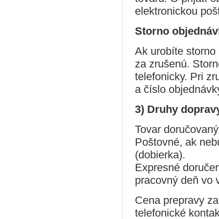
elektronickou poš
Storno objednáv
Ak urobíte storn
za zrušenú. Stor
telefonicky. Pri 
a číslo objednávk
3) Druhy doprav
Tovar doručovaný
Poštovné, ak neb
(dobierka).
Expresné doručeni
pracovný deň vo v
Cena prepravy za
telefonické konta