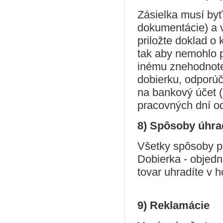
Zásielka musí byť
dokumentácie) a v
priložte doklad o 
tak aby nemohlo p
inému znehodnote
dobierku, odporú
na bankový účet (
pracovných dní od
8) Spôsoby úhra
Všetky spôsoby p
Dobierka - objedn
tovar uhradíte v h
9) Reklamácie