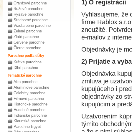
1) O registrácii
Oranžové parochne
Ružové parochne
Vyhlasujeme, že dá
Ryšavé parochne
Strieborné parochne
firme Rablox s.r.
Viacfarebné parochne
zneužité. Potvrde
Zelené parochne
e-mailov z intern
Zlaté parochne
Červené parochne
Čierne parochne
Objednávky je mož
Parochne podľa dĺžky
2) Prijatie a vy
Krátke parochne
Dlhé parochne
Objednávka kupuj
Tematické parochne
zmluva je uzatvo
Afro parochne
Aluminiove parochne
kupujúceho i pre
Celebrity parochne
objednávky zo st
Filmové parochne
kupujúcim a predá
Historické parochne
Hudobné parochne
Uzatvorením kúpne
Indiánske parochne
Klaunské parochne
týmito obchodným
Parochne Egypt
a že s nimi súhla