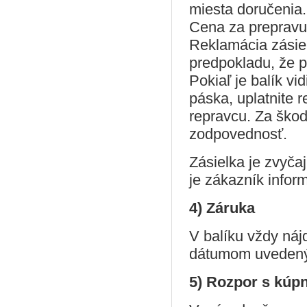
miesta doručenia
Cena za prepravu
Reklamácia zásiel
predpokladu, že 
Pokiaľ je balík v
páska, uplatnite 
repravcu. Za škod
zodpovednosť.
Zásielka je zvyča
je zákazník info
4) Záruka
V balíku vždy náj
dátumom uvedený
5) Rozpor s kúp