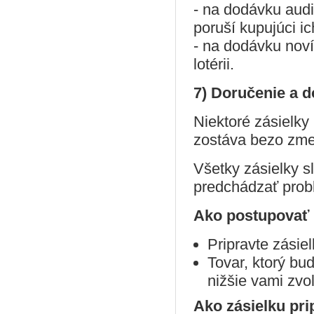
- na dodávku aud
poruší kupujúci ic
- na dodávku noví
lotérii.
7) Doručenie a 
Niektoré zásielky
zostáva bezo zme
Všetky zásielky s
predchádzať probl
Ako postupovať p
Pripravte zásiel
Tovar, ktorý bu
nižšie vami zv
Ako zásielku pri