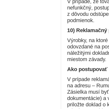
V prípade, že tova
nefunkčný, postup
z dôvodu odstúpe
podmienok.
10) Reklamačný 
Výrobky, na ktoré
odovzdané na posú
náležitými dokla
miestom závady.
Ako postupovať
V prípade reklamá
na adresu – Rumu
Zásielka musí byť
dokumentácie) a v
priložte doklad o 