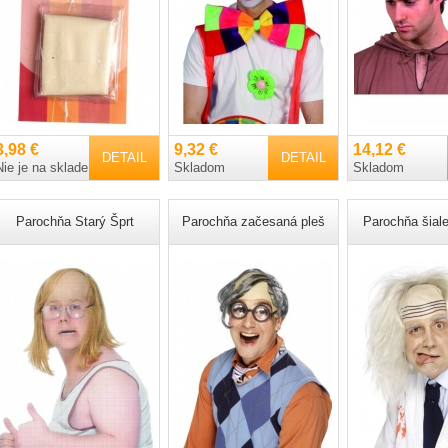
3,98 €
9,32 €
14,12 €
DETAIL
DETAIL
Nie je na sklade
Skladom
Skladom
Parochňa Starý Šprt
Parochňa začesaná pleš
Parochňa šial