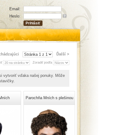
Email:
Heslo:
?
chádzajúci
Ďalší >
iť
Zoradiť podľa
si vytvoriť vďaka našej ponuky. Môže
stavičky.
Mních
Parochňa Mních s plešinou