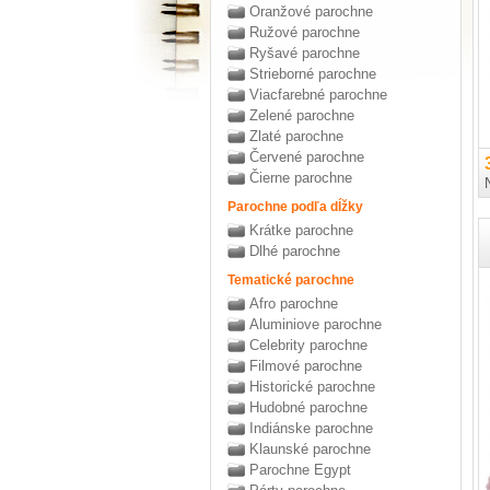
Oranžové parochne
Ružové parochne
Ryšavé parochne
Strieborné parochne
Viacfarebné parochne
Zelené parochne
Zlaté parochne
Červené parochne
Čierne parochne
Parochne podľa dĺžky
Krátke parochne
Dlhé parochne
Tematické parochne
Afro parochne
Aluminiove parochne
Celebrity parochne
Filmové parochne
Historické parochne
Hudobné parochne
Indiánske parochne
Klaunské parochne
Parochne Egypt