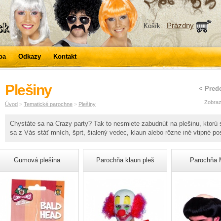
Prázdny
Košík:
ba
Odkazy
Kontakt
Plešiny
< Pred
Zobraz
Úvod
>
Tematické parochne
>
Plešiny
Chystáte sa na Crazy party? Tak to nesmiete zabudnúť na plešinu, ktorú 
sa z Vás stáť mních, šprt, šialený vedec, klaun alebo rôzne iné vtipné po
Gumová plešina
Parochňa klaun pleš
Parochňa 