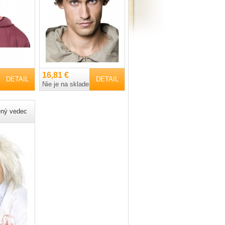
16,81 €
DETAIL
DETAIL
Nie je na sklade
ený vedec