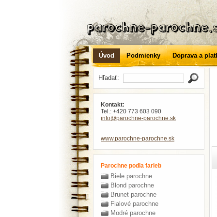
Úvod
Podmienky
Doprava a plat
Hľadať:
Kontakt:
Tel.: +420 773 603 090
info
@parochne-parochne
.sk
www.parochne-parochne.sk
Parochne podla farieb
Biele parochne
Blond parochne
Brunet parochne
Fialové parochne
Modré parochne