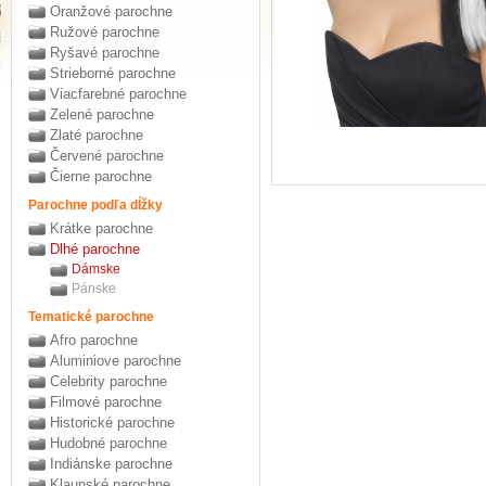
Oranžové parochne
Ružové parochne
Ryšavé parochne
Strieborné parochne
Viacfarebné parochne
Zelené parochne
Zlaté parochne
Červené parochne
Čierne parochne
Parochne podľa dĺžky
Krátke parochne
Dlhé parochne
Dámske
Pánske
Tematické parochne
Afro parochne
Aluminiove parochne
Celebrity parochne
Filmové parochne
Historické parochne
Hudobné parochne
Indiánske parochne
Klaunské parochne