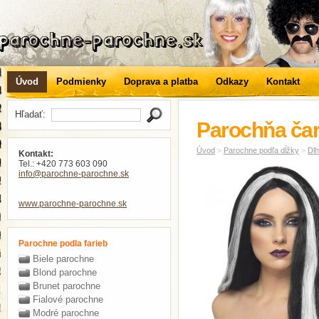
Úvod
Podmienky
Doprava a platba
Odkazy
Kontakt
Hľadať:
Parochňa čar
Úvod
>
Parochne podľa dĺžky
>
Dl
Kontakt:
Tel.: +420 773 603 090
info
@parochne-parochne
.sk
www.parochne-parochne.sk
Parochne podla farieb
Biele parochne
Blond parochne
Brunet parochne
Fialové parochne
Modré parochne